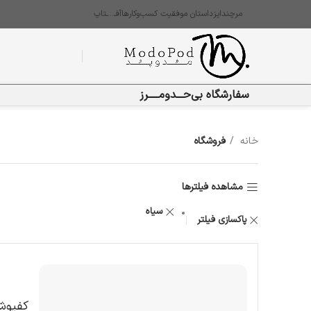
مرچندایز
داستان موفقیت کسب‌وکارها
آفـ…ـتاپ
سفارشگاه بی‌حـــدومـــــرز
خانه
فروشگاه
مشاهده فیلترها
سیاه
پاکسازی فیلتر
کفپوش ع