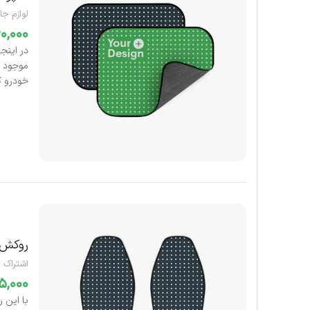
لوازم جا
خودرو ک
روکش 
اشتراک 
با این 