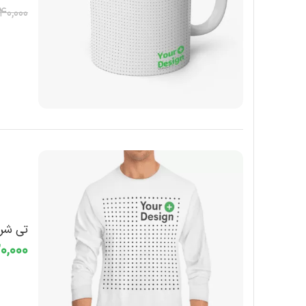
40,000
تی شر