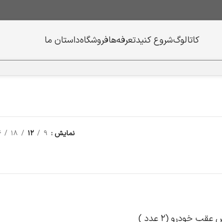
کاتالوگ
شروع کنید
تعرفه‌ها
فروشگاه
داستان ما
نمایش
9
12
18
4
قب خودرو (‌۲ عدد )‌