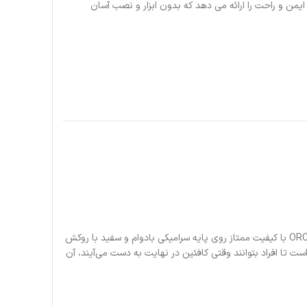
ن و راحت را ارائه می دهد که بدون ابزار و نصب آسان
مقداری شخصیت را در یک فنجان جو تازه دم کنید. طرح های شما با استفاده از روکش ORCA با کیفیت ممتاز روی پایه سرامیکی بادوام و سفید با روکش
اق چاپ می شود. این لیوان ۱۱ اونسی محکم و بادوام است و دارای دسته‌ای به شکل C است تا افراد بتوانند وقتی کافئین در نهایت به دست می‌آیند، آن