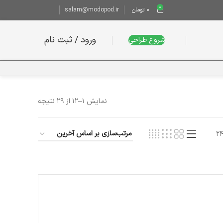
0
0
تومان
salam@modopod.ir
ورود / ثبت نام
شروع طراحی
نمایش 1–12 از 29 نتیجه
2