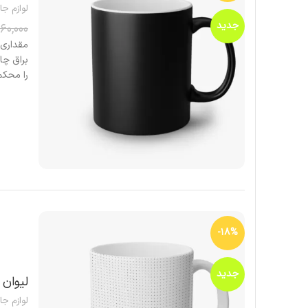
لوازم جا
جدید
160,000
را محکم 
-18%
جدید
لیوان ق
لوازم جا