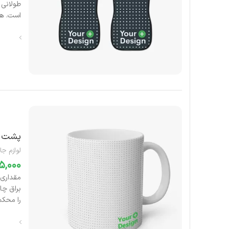
طولانی
است.
هر
پشت گ
لوازم جا
را محکم 