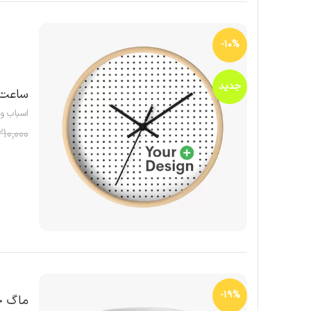
-10%
جدید
ساعت 
اسباب و ا
210,000
-19%
ماگ ج