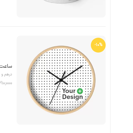
-10%
ساعت 
درهم و 
210,000