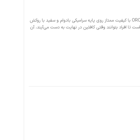
مقداری شخصیت را در یک فنجان جو تازه دم کنید. طرح های شما با استفاده از روکش ORCA با کیفیت ممتاز روی پایه سرامیکی بادوام و سفید با روکش
اق چاپ می شود. این لیوان ۱۱ اونسی محکم و بادوام است و دارای دسته‌ای به شکل C است تا افراد بتوانند وقتی کافئین در نهایت به دست می‌آیند، آن