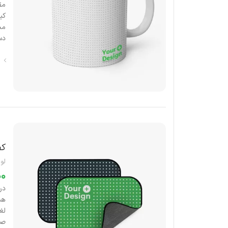
دس
کف
لوا
در
صا