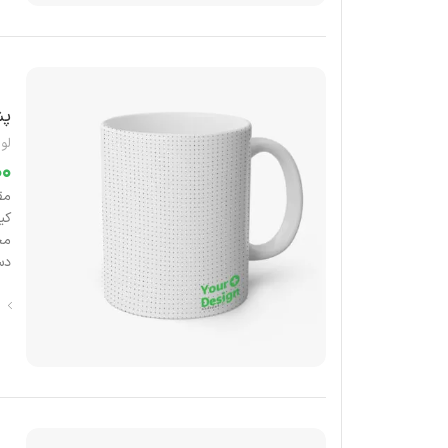
پش
لوا
دس