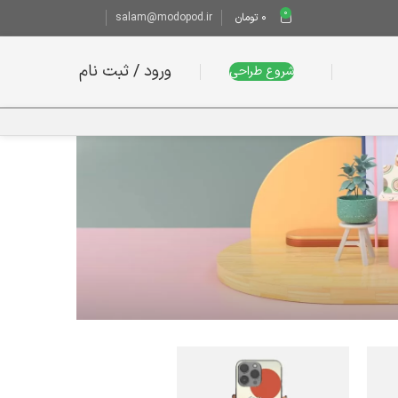
0
0
تومان
salam@modopod.ir
ورود / ثبت نام
شروع طراحی