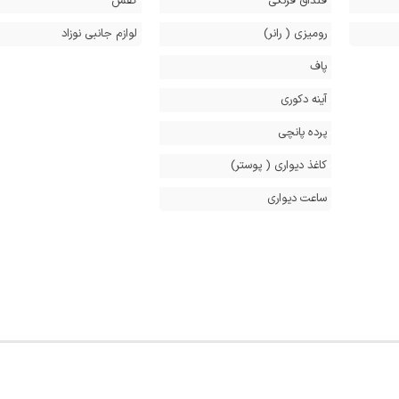
قنداق فرنگی
کفش
رومیزی ( رانر)
لوازم جانبی نوزاد
پاف
آینه دکوری
پرده پانچی
کاغذ دیواری ( پوستر)
ساعت دیواری