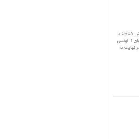
مقداری شخصیت را در یک فنجان جو تازه دم کنید. طرح های شما با استفاده از روکش ORCA با
کیفیت ممتاز روی پایه سرامیکی بادوام و سفید با روکش براق چاپ می شود. این لیوان ۱۱ اونسی
تی کافئین در نهایت به