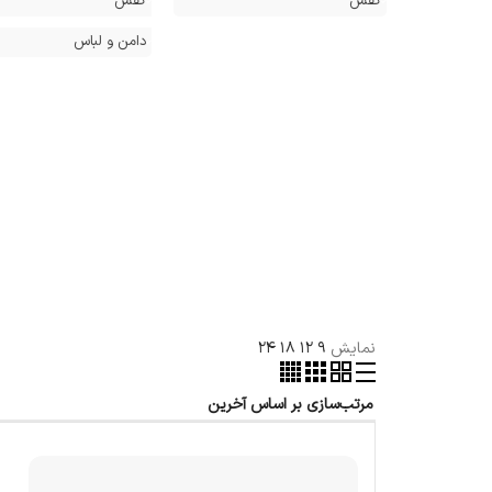
کفش
کفش
دامن و لباس
نمایش
9
12
18
24