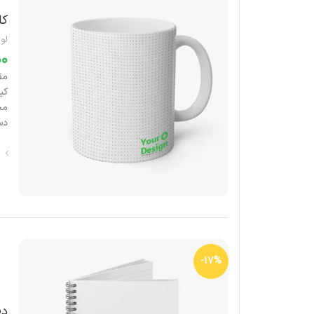
کا
لوا
دس
-17%
دف