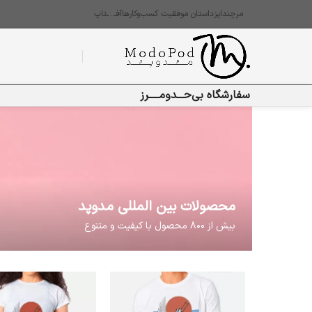
مرچندایز
داستان موفقیت کسب‌وکارها
آفـ…ـتاپ
سفارشگاه بی‌حـــدومـــــرز
محصولات بین المللی مدوپد
بیش از ۸۰۰ محصول با کیفیت و متنوع