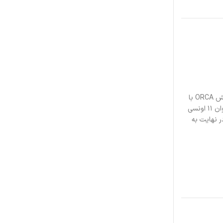
مقداری شخصیت را در یک فنجان جو تازه دم کنید. طرح های شما با استفاده از روکش ORCA با
کیفیت ممتاز روی پایه سرامیکی بادوام و سفید با روکش براق چاپ می شود. این لیوان ۱۱ اونسی
تی کافئین در نهایت به