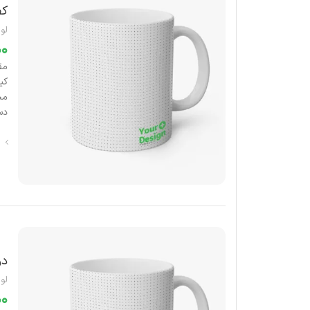
کف
لوا
دس
دو
لوا