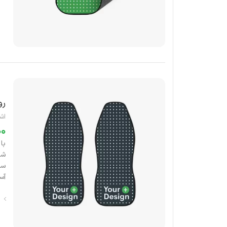
رو
اش
با
شد
سی
آس