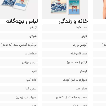
خانه و زندگی
لباس بچه‌گانه
ست خواب
تی‌شرت
فرش
هودی
ی‌)
کوسن و رانر
تی‌شرت آستین بلند (‌به زودی‌)
ست آشپزخانه
سوئیشرت
آباژور ( به زودی)
لباس ورزشی
لوستر
تاپ
دیوارکوب اتاق کودک
کلاه کپ
پیش بند
لباس شنا
سطل و جادستمال کاغذی
جوراب (‌به زودی‌)