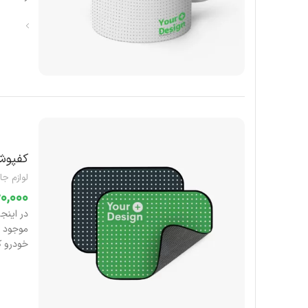
کفپوش ع
لوازم جا
خودرو ک