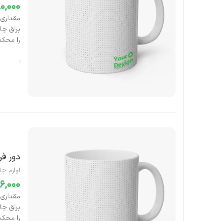
را محکم 
دور فر
لوازم جا
را محکم 