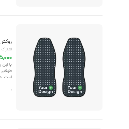
روکش 
اشتراک 
با این 
طولانی
است.
هر