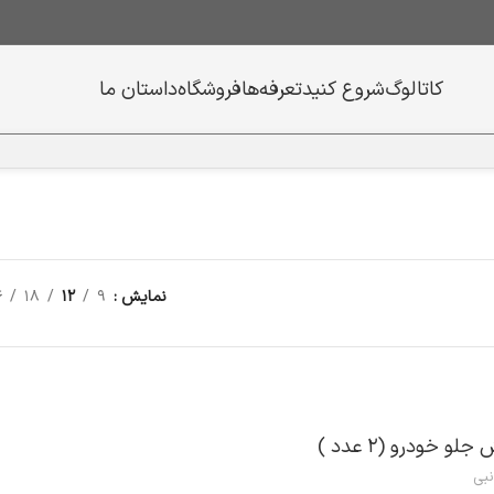
کاتالوگ
شروع کنید
تعرفه‌ها
فروشگاه
داستان ما
نمایش
9
12
18
4
و خودرو (‌۲ عدد )‌
نبی