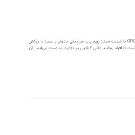
مقداری شخصیت را در یک فنجان جو تازه دم کنید. طرح های شما با استفاده از روکش ORCA با کیفیت ممتاز روی پایه سرامیکی بادوام و سفید با روکش
اق چاپ می شود. این لیوان ۱۱ اونسی محکم و بادوام است و دارای دسته‌ای به شکل C است تا افراد بتوانند وقتی کافئین در نهایت به دست می‌آیند، آن