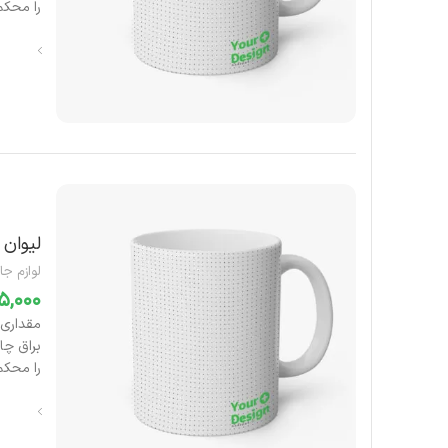
را محکم 
لیوان 
لوازم جا
را محکم 