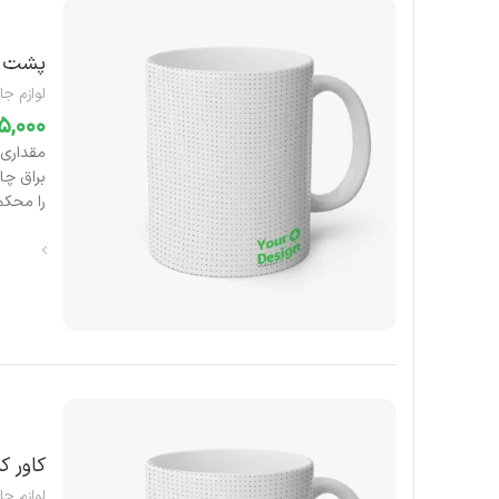
پشت گ
لوازم جا
را محکم 
کاور ک
لوازم جا