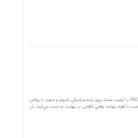
مقداری شخصیت را در یک فنجان جو تازه دم کنید. طرح های شما با استفاده از روکش ORCA با کیفیت ممتاز روی پایه سرامیکی بادوام و سفید با روکش
اق چاپ می شود. این لیوان ۱۱ اونسی محکم و بادوام است و دارای دسته‌ای به شکل C است تا افراد بتوانند وقتی کافئین در نهایت به دست می‌آیند، آن