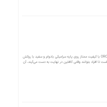
مقداری شخصیت را در یک فنجان جو تازه دم کنید. طرح های شما با استفاده از روکش ORCA با کیفیت ممتاز روی پایه سرامیکی بادوام و سفید با روکش
اق چاپ می شود. این لیوان ۱۱ اونسی محکم و بادوام است و دارای دسته‌ای به شکل C است تا افراد بتوانند وقتی کافئین در نهایت به دست می‌آیند، آن