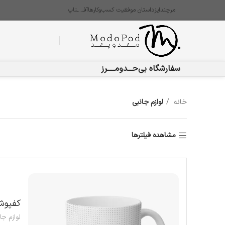
مرچندایز
داستان موفقیت کسب‌وکارها
آفـ…ـتاپ
سفارشگاه بی‌حـــدومـــــرز
خانه
لوازم جانبی
مشاهده فیلترها
کفپوش جل
لوازم جا