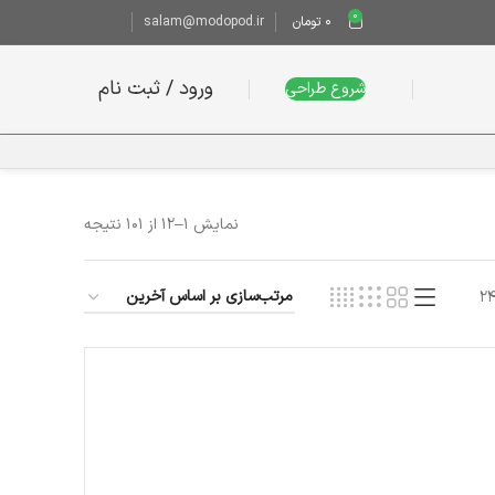
0
0
تومان
salam@modopod.ir
ورود / ثبت نام
شروع طراحی
نمایش 1–12 از 101 نتیجه
2