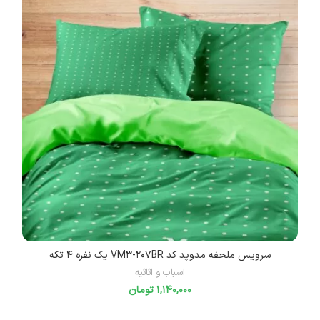
سرویس ملحفه مدوپد کد VM3-207BR یک نفره 4 تکه
اسباب و اثاثیه
تومان
افزودن به سبد خرید