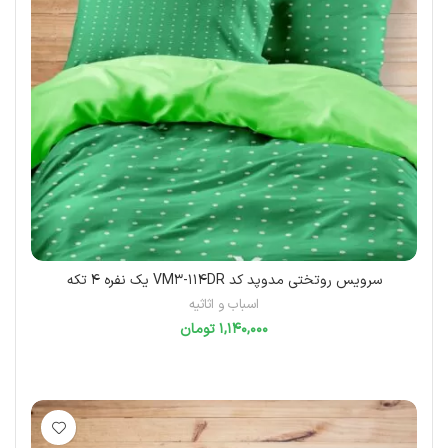
سرویس روتختی مدوپد کد VM3-114DR یک نفره 4 تکه
اسباب و اثاثیه
تومان
انتخاب گزینه‌ها