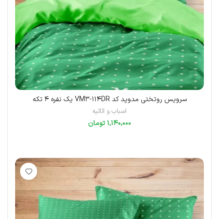
سرویس روتختی مدوپد کد VM3-114DR یک نفره 4 تکه
اسباب و اثاثیه
تومان
افزودن به سبد خرید