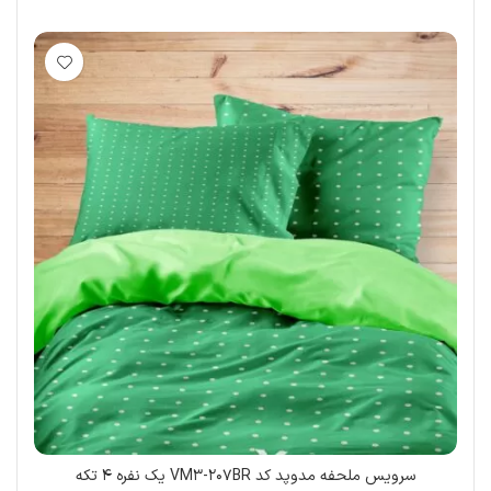
سرویس ملحفه مدوپد کد VM3-207BR یک نفره 4 تکه