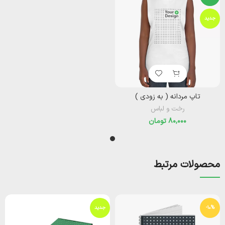
جدید
تاپ مردانه ( به زودی )‌
رخت و لباس
تومان
محصولات مرتبط
-10%
جدید