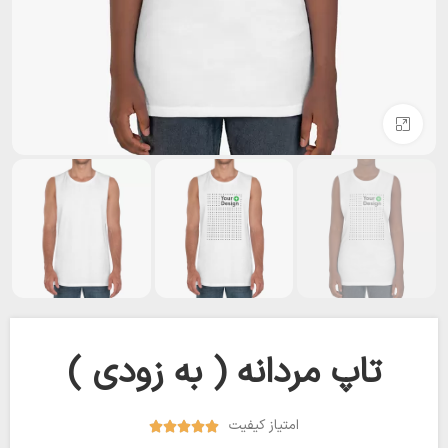
بزرگنمایی تصویر
تاپ مردانه ( به زودی )‌
امتیاز کیفیت




