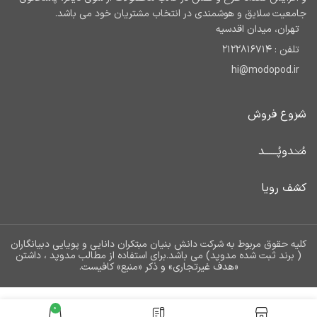
جامعیت سلایق و هوشمندی در انتخاب مشتریان خود می باشد.
تهران، میدان اقدسیه
تلفن : 2122816714
hi@modopod.ir
شروع فروش
مُـــدوپُــــــد
کشف رویا
کلیه حقوق مربوط به شرکت دانش بنیان مبتکران دانایی و پویایی دبیانگاران
( برند ثبت شده مدوپد) می باشد.برای استفاده از مطالب مدوپد ، داشتن
«هدف غیرتجاری» و ذکر «منبع» کافیست.
انتخاب گزینه
دفتر برنامه ریزی سیمی
0