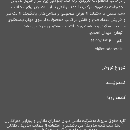
را در قالب محصولات کاربردی ارائه کند. چگونگی این کار از طریق نمایش
محصولات به صورت موکاپ با هدف واقعی نمایی تصاویر برای مخاطب
است. سپس با استفاده از هوش مصنوعی و ماشین‌های یادگیرنده از یک سو
و افزایش تعداد طرح و نقش در قالب محصولات از سوی دیگر، پاسخگوی
جامعیت سلایق و هوشمندی در انتخاب مشتریان خود می باشد.
تهران، میدان اقدسیه
تلفن : 2122816714
hi@modopod.ir
شروع فروش
مُـــدوپُــــــد
کشف رویا
کلیه حقوق مربوط به شرکت دانش بنیان مبتکران دانایی و پویایی دبیانگاران
( برند ثبت شده مدوپد) می باشد.برای استفاده از مطالب مدوپد ، داشتن