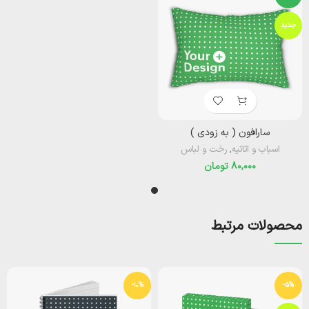
جدید
سارافون ( به زودی )‌
اسباب و اثاثیه
,
رخت و لباس
تومان
محصولات مرتبط
-10%
-5%