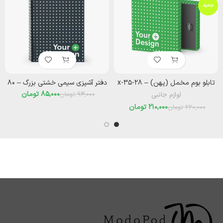
جدید
تابلو بوم مخمل (پهن) – ۲۸-x-۳۵
دفتر آشپزی سیمی خشتی بزرگ – ۸۰
85,000
تومان
94,000
تومان
لوازم جانبی
210,000
تومان
220,000
تومان