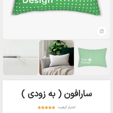
بزرگنمایی تصویر
سارافون ( به زودی )‌
امتیاز کیفیت




