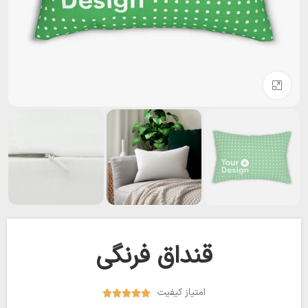
بزرگنمایی تصویر
قنداق فرنگی
امتیاز کیفیت




