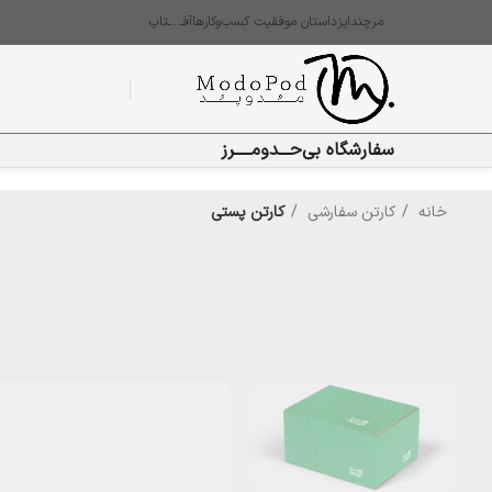
مرچندایز
داستان موفقیت کسب‌وکارها
آفـ…ـتاپ
سفارشگاه بی‌حـــدومـــــرز
خانه
کارتن سفارشی
کارتن پستی