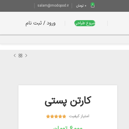
0
0
تومان
salam@modopod.ir
ورود / ثبت نام
شروع طراحی
کارتن پستی
امتیاز کیفیت





تومان