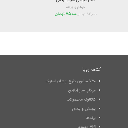
دفتر طراحی سیمی رقعی
درهم و برهم
75,000
تومان
84,000
تومان
کشف رویا
۷۵۰ میلیون طرح از شاتر استوک
موکاپ ساز آنلاین
کاتالوگ محصولات
پرسش و پاسخ
برند‌ها
API مدوپد