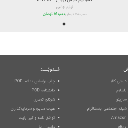
تابلو بوم کنواس (پهن) – ۸۰-x-۱۲۰
لوازم جانبی
510,000
تومان
550,000
تومان
ش
مُـــدوپُــــــد
دیجی کالا
چاپ براساس تقاضا POD
باسلام
دانشنامه POD
سازیتو
شرکای تجاری
شبکه اجتماعی اینستاگرام
هیات مدیره و سرمایه‌گذاران
A
توافق نامه و کپی رایت
e
داستان ما