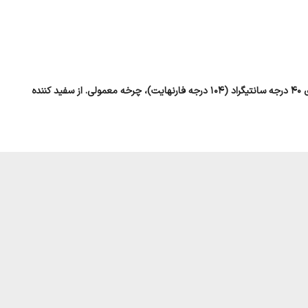
روکش بالش را بردارید. لکه ها را با پارچه نرم یا برس مویی که در آب گرم و صابون خیس شده اند، از قبل درمان کنید. شستشو در ماشین لباسشویی، حداکثر دمای 40 درجه سانتیگراد (104 درجه فارنهایت)، چرخه معمولی. از سفید کننده