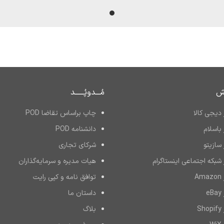
ش
مُـــدوپُــــــد
دیجی کالا
چاپ براساس تقاضا POD
باسلام
دانشنامه POD
سازیتو
شرکای تجاری
شبکه اجتماعی اینستاگرام
هیات مدیره و سرمایه‌گذاران
A
توافق نامه و کپی رایت
e
داستان ما
S
بلاگ