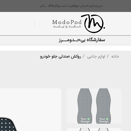
مرچندایز
داستان موفقیت کسب‌وکارها
آفـ…ـتاپ
سفارشگاه بی‌حـــدومـــــرز
خانه
لوازم جانبی
روکش صندلی جلو خودرو