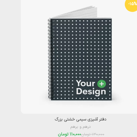
-15%
دفتر آشپزی سیمی خشتی بزرگ
درهم و برهم
110,000
تومان
130,000
تومان