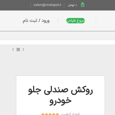
0
0
تومان
salam@modopod.ir
ورود / ثبت نام
شروع طراحی
روکش صندلی جلو
خودرو
امتیاز کیفیت




