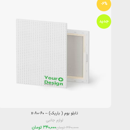
-6%
جدید
تابلو بوم ( باریک) – ۶۰-x-۸۰
لوازم جانبی
340,000
تومان
360,000
تومان