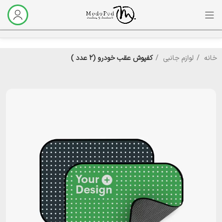
خانه
لوازم جانبی
کفپوش عقب خودرو (‌۲ عدد )‌