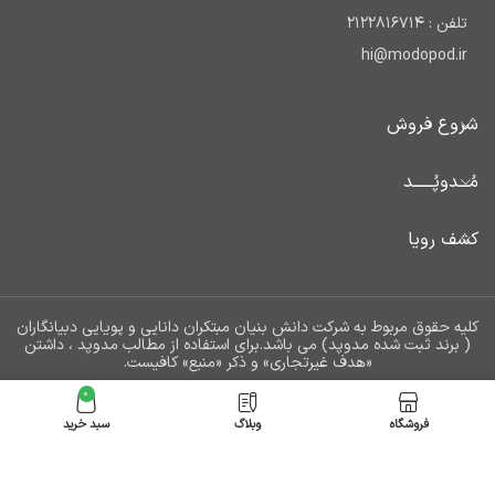
تلفن : 2122816714
hi@modopod.ir
شروع فروش
مُـــدوپُــــــد
کشف رویا
کلیه حقوق مربوط به شرکت دانش بنیان مبتکران دانایی و پویایی دبیانگاران
( برند ثبت شده مدوپد) می باشد.برای استفاده از مطالب مدوپد ، داشتن
«هدف غیرتجاری» و ذکر «منبع» کافیست.
کفپوش عقب
0
افزودن به
خودرو (‌۲
عدد )‌
فروشگاه
وبلاگ
سبد خرید