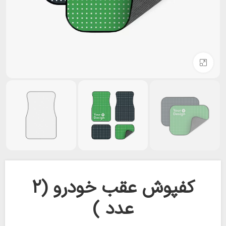
بزرگنمایی تصویر
کفپوش عقب خودرو (‌۲
عدد )‌